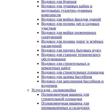
Водовоз для бурения
Водовоз для душевых кабин и
модульных туалетно-душевых
комплексов
Водовоз для мойки фасадов зданий
Водовоз для полива дач и садовых
участков
Водовоз для мойки инженерных
сооружений
Водовоз для полива дорог и зелёных
насаждений
Водовоз для прочих бытовых нужд
Водовоз для станции технического
обслуживания
Водовоз для строительных и
ремонтных работ
Водовоз для строительных площадок
Водовоз для залива бассейнов
Водовоз для заполнения бассейнов и
водоемов
Услуга кдм - поливомойка
Поливомоечная машина для
строительной площадки
Поливомоечная машина для
промышленных и складских