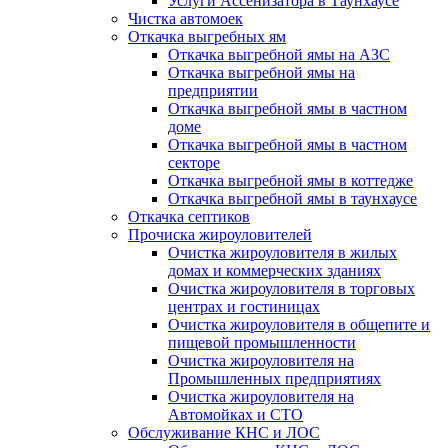
Услуги Ассенизатора в Таунхаусе
Чистка автомоек
Откачка выгребных ям
Откачка выгребной ямы на АЗС
Откачка выгребной ямы на
предприятии
Откачка выгребной ямы в частном
доме
Откачка выгребной ямы в частном
секторе
Откачка выгребной ямы в коттедже
Откачка выгребной ямы в таунхаусе
Откачка септиков
Прочиска жироуловителей
Очистка жироуловителя в жилых
домах и коммерческих зданиях
Очистка жироуловителя в торговых
центрах и гостиницах
Очистка жироуловителя в общепите и
пищевой промышленности
Очистка жироуловителя на
Промышленных предприятиях
Очистка жироуловителя на
Автомойках и СТО
Обслуживание КНС и ЛОС