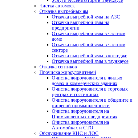
Услуги Ассенизатора в Таунхаусе
Чистка автомоек
Откачка выгребных ям
Откачка выгребной ямы на АЗС
Откачка выгребной ямы на
предприятии
Откачка выгребной ямы в частном
доме
Откачка выгребной ямы в частном
секторе
Откачка выгребной ямы в коттедже
Откачка выгребной ямы в таунхаусе
Откачка септиков
Прочиска жироуловителей
Очистка жироуловителя в жилых
домах и коммерческих зданиях
Очистка жироуловителя в торговых
центрах и гостиницах
Очистка жироуловителя в общепите и
пищевой промышленности
Очистка жироуловителя на
Промышленных предприятиях
Очистка жироуловителя на
Автомойках и СТО
Обслуживание КНС и ЛОС