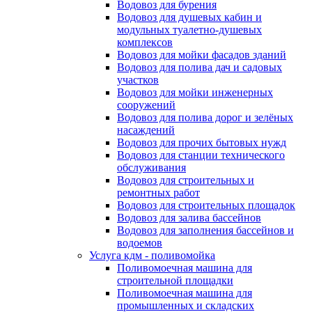
Водовоз для бурения
Водовоз для душевых кабин и
модульных туалетно-душевых
комплексов
Водовоз для мойки фасадов зданий
Водовоз для полива дач и садовых
участков
Водовоз для мойки инженерных
сооружений
Водовоз для полива дорог и зелёных
насаждений
Водовоз для прочих бытовых нужд
Водовоз для станции технического
обслуживания
Водовоз для строительных и
ремонтных работ
Водовоз для строительных площадок
Водовоз для залива бассейнов
Водовоз для заполнения бассейнов и
водоемов
Услуга кдм - поливомойка
Поливомоечная машина для
строительной площадки
Поливомоечная машина для
промышленных и складских